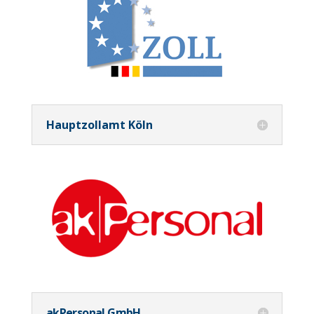
Hauptzollamt Köln
akPersonal GmbH